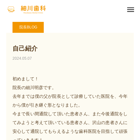
ブログ一覧
院長BLOG
自己紹介
診療案内
診療時間
院長BLOG
アクセス
求人案内
自己紹介
お知らせ
2024.05.07
診療案内
初めまして！
院長の細川明彦です。
医師紹介
去年までは僕の父が院長として診療していた医院を、今年
医院案内
から僕が引き継ぐ形となりました。
今まで長い間通院して頂いた患者さん、また今後通院をし
アクセス
てみようと考えて頂いている患者さん、沢山の患者さんに
安心して通院してもらえるような歯科医院を目指して頑張
お支払方法