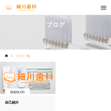
診療案内
診療時間
ブログ
アクセス
求人案内
お知らせ
ブログ一覧
診療案内
医師紹介
医院案内
院長BLOG
アクセス
自己紹介
お支払方法